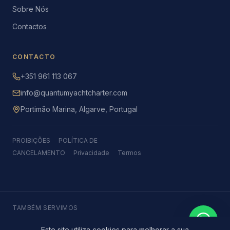
Sobre Nós
Contactos
CONTACTO
+351 961 113 067
info@quantumyachtcharter.com
Portimão Marina, Algarve, Portugal
PROIBIÇÕES
POLÍTICA DE
CANCELAMENTO
Privacidade
Termos
TAMBÉM SERVIMOS
Sagres
·
Lagos
·
Alvor
·
Carvoeiro
·
Armação de Pêra
·
Albufeira
·
Vilamoura
·
Quarteira
·
Faro
·
Olhão
·
Tavira
·
Vila Real de Santo António
Este site utiliza cookies para melhorar a sua