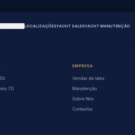
CHARTERS
LOCALIZAÇÕES
YACHT SALES
YACHT MANUTENÇÃO
S
EMPRESA
 50
Vendas de Iates
smo 7.0
Manutenção
Sobre Nós
Contactos