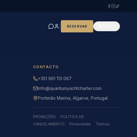
|
🇵🇹 PT
RESERVAR
CONTACTO
+351 961 113 067
info@quantumyachtcharter.com
Portimão Marina, Algarve, Portugal
PROIBIÇÕES
POLÍTICA DE
CANCELAMENTO
Privacidade
Termos