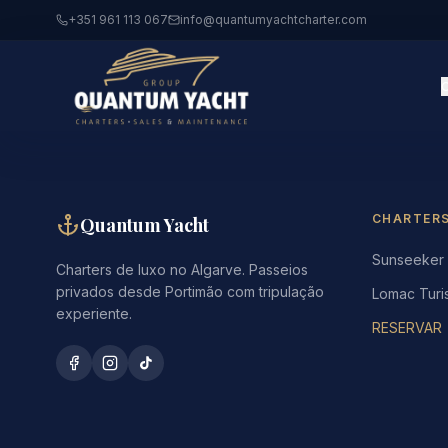
+351 961 113 067
info@quantumyachtcharter.com
CHARTER
Quantum Yacht
Sunseeker
Charters de luxo no Algarve. Passeios
privados desde Portimão com tripulação
Lomac Turi
experiente.
RESERVAR