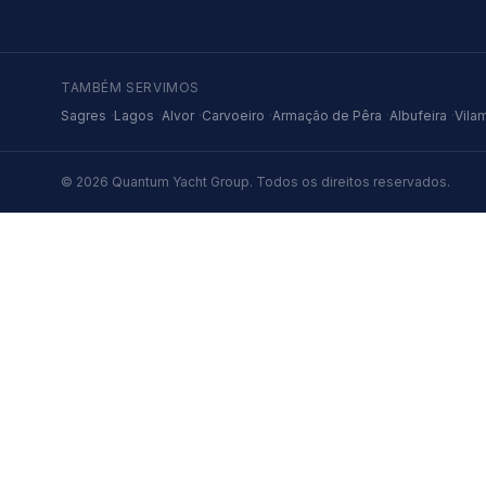
TAMBÉM SERVIMOS
Sagres
·
Lagos
·
Alvor
·
Carvoeiro
·
Armação de Pêra
·
Albufeira
·
Vila
© 2026
Quantum Yacht Group
.
Todos os direitos reservados.