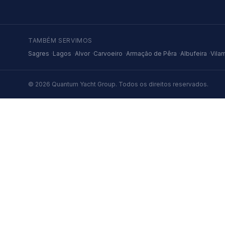
TAMBÉM SERVIMOS
Sagres
·
Lagos
·
Alvor
·
Carvoeiro
·
Armação de Pêra
·
Albufeira
·
Vila
© 2026
Quantum Yacht Group
.
Todos os direitos reservados.