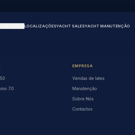
CHARTERS
LOCALIZAÇÕES
YACHT SALES
YACHT MANUTENÇÃO
S
EMPRESA
 50
Vendas de Iates
smo 7.0
Manutenção
Sobre Nós
Contactos