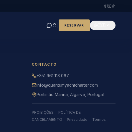
|
🇵🇹 PT
RESERVAR
CONTACTO
+351 961 113 067
info@quantumyachtcharter.com
Portimão Marina, Algarve, Portugal
PROIBIÇÕES
POLÍTICA DE
CANCELAMENTO
Privacidade
Termos