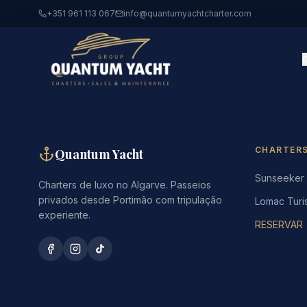
+351 961 113 067
info@quantumyachtcharter.com
CHARTER
Quantum Yacht
Sunseeker
Charters de luxo no Algarve. Passeios
privados desde Portimão com tripulação
Lomac Turi
experiente.
RESERVAR